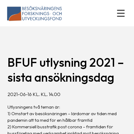
Skip
to
expand
content
BFUF utlysning 2021 –
sista ansökningsdag
2021-06-16 KL. KL. 14.00
Utlysningens två teman är:
1) Omstart av besöksnäringen – lärdomar av tiden med
pandemin att ta med för en hållbar framtid
2) Kommersiell busstrafik post corona – framtiden för
bussföretag med verksamhet inriktad mot besöksnäring