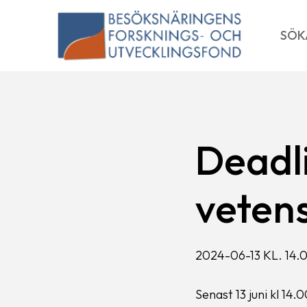
Skip
to
SÖK
content
Deadl
veten
2024-06-13 KL. 14.
Senast 13 juni kl 14.