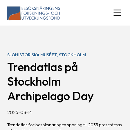
Skip
to
expand
content
SJÖHISTORISKA MUSÉET, STOCKHOLM
Trendatlas på
Stockholm
Archipelago Day
2025-03-14
Trendatlas för besöksnäringen spaning till 2035 presenteras