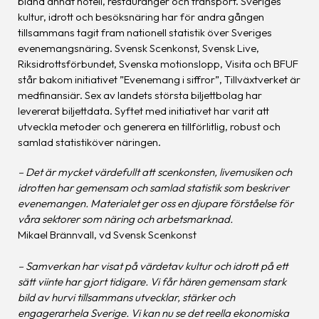
bland annat hotell, restauranger och transport. Sveriges
kultur, idrott och besöksnäring har för andra gången
tillsammans tagit fram nationell statistik över Sveriges
evenemangsnäring. Svensk Scenkonst, Svensk Live,
Riksidrottsförbundet, Svenska motionslopp, Visita och BFUF
står bakom initiativet ”Evenemang i siffror”, Tillväxtverket är
medfinansiär. Sex av landets största biljettbolag har
levererat biljettdata. Syftet med initiativet har varit att
utveckla metoder och generera en tillförlitlig, robust och
samlad statistiköver näringen.
– Det är mycket värdefullt att scenkonsten, livemusiken och
idrotten har gemensam och samlad statistik som beskriver
evenemangen. Materialet ger oss en djupare förståelse för
våra sektorer som näring och arbetsmarknad.
Mikael Brännvall, vd Svensk Scenkonst
– Samverkan har visat på värdetav kultur och idrott på ett
sätt viinte har gjort tidigare. Vi får hären gemensam stark
bild av hurvi tillsammans utvecklar, stärker och
engagerarhela Sverige. Vi kan nu se det reella ekonomiska