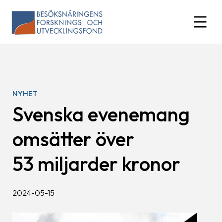
Skip
to
expand
content
NYHET
Svenska evenemang
omsätter över
53 miljarder kronor
2024-05-15