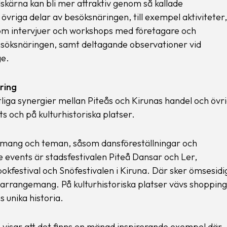
dskärna kan bli mer attraktiv genom så kallade
övriga delar av besöksnäringen, till exempel aktiviteter,
nom intervjuer och workshops med företagare och
söksnäringen, samt deltagande observationer vid
ge.
ring
ntliga synergier mellan Piteås och Kirunas handel och övr
ts och på kulturhistoriska platser.
emang och teman, såsom dansföreställningar och
events är stadsfestivalen Piteå Dansar och Ler,
festival och Snöfestivalen i Kiruna. Där sker ömsesidi
rrangemang. På kulturhistoriska platser vävs shopping
 unika historia.
n visar att det finns en mängd inspirerande exempel där