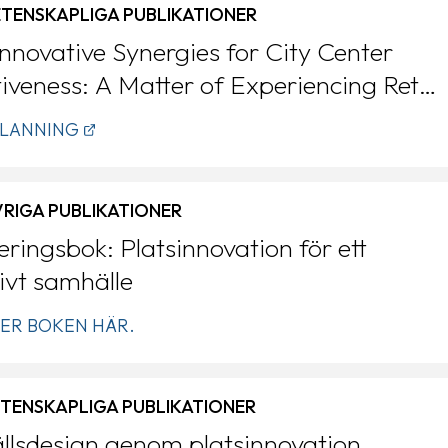
VETENSKAPLIGA PUBLIKATIONER
Innovative Synergies for City Center
tiveness: A Matter of Experiencing Retail
tailing Experiences
PLANNING
VRIGA PUBLIKATIONER
eringsbok: Platsinnovation för ett
tivt samhälle
ER BOKEN HÄR.
VETENSKAPLIGA PUBLIKATIONER
lsdesign genom platsinnovation