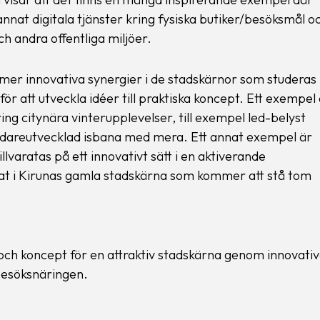
annat digitala tjänster kring fysiska butiker/besöksmål o
h andra offentliga miljöer.
ill mer innovativa synergier i de stadskärnor som studeras 
r att utveckla idéer till praktiska koncept. Ett exempel 
g citynära vinterupplevelser, till exempel led-belyst
, vidareutvecklad isbana med mera. Ett annat exempel är
lvaratas på ett innovativt sätt i en aktiverande
at i Kirunas gamla stadskärna som kommer att stå tom
 och koncept för en attraktiv stadskärna genom innovati
besöksnäringen.