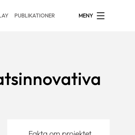
EXPANDED
LAY
PUBLIKATIONER
MENY
atsinnovativa
Fakta om projektet