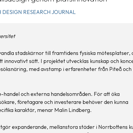
 DESIGN RESEARCH JOURNAL
ersitet
andla stadskärnor till framtidens fysiska mötesplatser, 
t innovativt sätt. I projektet utvecklas kunskap och konc
esöksnäring, med avstamp i erfarenheter från Piteå och
e-handel och externa handelsområden. För att öka
esökare, företagare och investerare behöver den kunna
ecifika karaktär, menar Malin Lindberg.
tgör expanderande, mellanstora städer i Norrbottens k