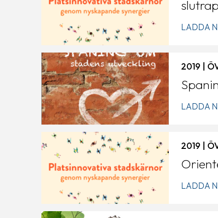
slutra
LADDA N
2019 | 
Spanin
LADDA N
2019 | 
Orient
LADDA N