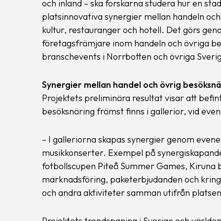
och inland – ska forskarna studera hur en sta
platsinnovativa synergier mellan handeln och 
kultur, restauranger och hotell. Det görs ge
företagsfrämjare inom handeln och övriga be
branschevents i Norrbotten och övriga Sveri
Synergier mellan handel och övrig besöksnä
Projektets preliminära resultat visar att befi
besöksnäring främst finns i gallerior, vid even
– I galleriorna skapas synergier genom even
musikkonserter. Exempel på synergiskapande 
fotbollscupen Piteå Summer Games, Kiruna bok
marknadsföring, paketerbjudanden och kringa
och andra aktiviteter samman utifrån platsens
Projektets trendspaning i Sverige och världe