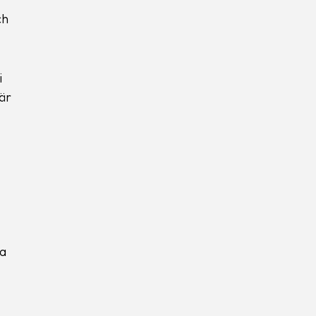
ch
i
är
va