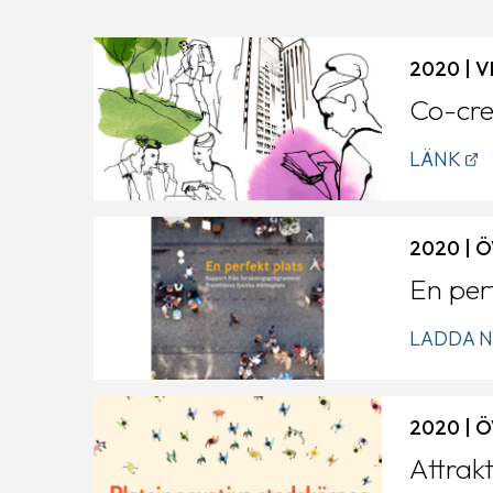
2020 | 
Co-cre
LÄNK
2020 | 
En per
LADDA N
2020 | 
Attrak