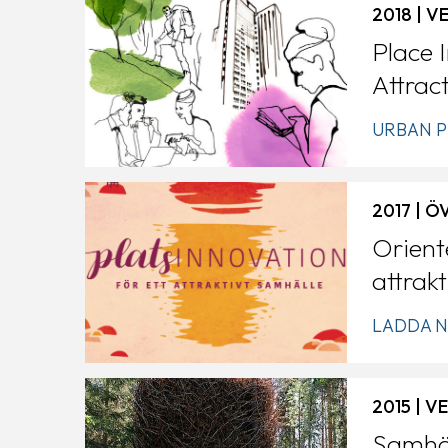
2018 | 
Place 
Attrac
and Re
URBAN 
2017 | Ö
Orient
attrak
LADDA N
2015 | 
Samhäl