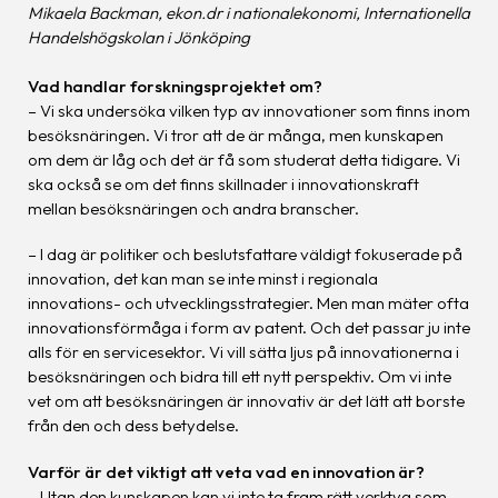
Mikaela Backman, ekon.dr i nationalekonomi, Internationella
Handelshögskolan i Jönköping
Vad handlar forskningsprojektet om?
– Vi ska undersöka vilken typ av innovationer som finns inom
besöksnäringen. Vi tror att de är många, men kunskapen
om dem är låg och det är få som studerat detta tidigare. Vi
ska också se om det finns skillnader i innovationskraft
mellan besöksnäringen och andra branscher.
– I dag är politiker och beslutsfattare väldigt fokuserade på
innovation, det kan man se inte minst i regionala
innovations- och utvecklingsstrategier. Men man mäter ofta
innovationsförmåga i form av patent. Och det passar ju inte
alls för en servicesektor. Vi vill sätta ljus på innovationerna i
besöksnäringen och bidra till ett nytt perspektiv. Om vi inte
vet om att besöksnäringen är innovativ är det lätt att borste
från den och dess betydelse.
Varför är det viktigt att veta vad en innovation är?
– Utan den kunskapen kan vi inte ta fram rätt verktyg som