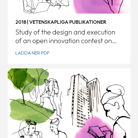
2018 | VETENSKAPLIGA PUBLIKATIONER
Study of the design and execution
of an open innovation contest on
visualization designs in the tourism
LADDA NER PDF
industry