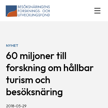
Skip
to
expand
content
NYHET
60 miljoner till
forskning om hållbar
turism och
besöksnäring
2018-05-29