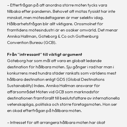
– Efterfrågan på att anordna större möten tycks vara
tillbaka efter pandemin. Behovet att mötas fysiskt har inte
minskat, men mötesdeltagaren är mer selektiv idag.
Hållbarhetsfrågan blir allt viktigare. Orosmolnet för
framtidens mötesindustri är en osäker omvärld. Det menar
Annika Hallman, Göteborg & Co och Gothenburg
Convention Bureau (GCB).
Från ”intressant” till viktigt argument
Göteborg har som mål att vara en globalt ledande
destination för hållbara möten. Sju gånger i rad har man i
konkurrens med hundra städer rankats som världens mest
hållbara destination enligt GDS (Global Destinations
Sustainability) Index. Annika Hallman ansvarar för
affärsområdet Möten vid GCB som marknadsför
destinationen framförallt till beslutsfattare av internationella
vetenskapliga, politiska och större företagsmöten. Hon ser
en ökad efterfrågan på hållbara möten.
– Intresset för att arrangera hållbara möten har ökat