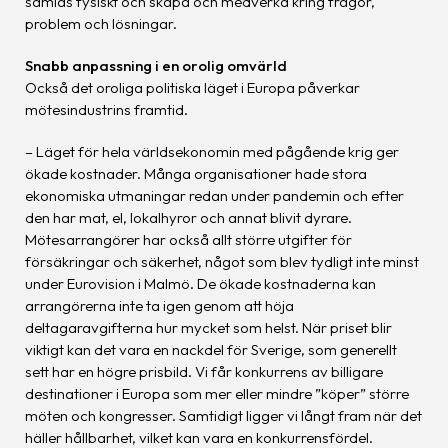
samlas fysiskt och skapa och medverka kring frågor,
problem och lösningar.
Snabb anpassning i en orolig omvärld
Också det oroliga politiska läget i Europa påverkar
mötesindustrins framtid.
– Läget för hela världsekonomin med pågående krig ger
ökade kostnader. Många organisationer hade stora
ekonomiska utmaningar redan under pandemin och efter
den har mat, el, lokalhyror och annat blivit dyrare.
Mötesarrangörer har också allt större utgifter för
försäkringar och säkerhet, något som blev tydligt inte minst
under Eurovision i Malmö. De ökade kostnaderna kan
arrangörerna inte ta igen genom att höja
deltagaravgifterna hur mycket som helst. När priset blir
viktigt kan det vara en nackdel för Sverige, som generellt
sett har en högre prisbild. Vi får konkurrens av billigare
destinationer i Europa som mer eller mindre ”köper” större
möten och kongresser. Samtidigt ligger vi långt fram när det
häller hållbarhet, vilket kan vara en konkurrensfördel.