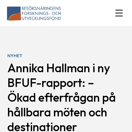
Skip
to
expand
content
NYHET
Annika Hallman i ny
BFUF-rapport: –
Ökad efterfrågan på
hållbara möten och
destinationer