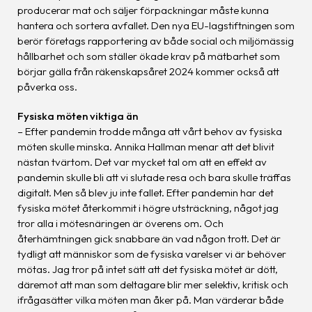
producerar mat och säljer förpackningar måste kunna
hantera och sortera avfallet. Den nya EU-lagstiftningen som
berör företags rapportering av både social och miljömässig
hållbarhet och som ställer ökade krav på mätbarhet som
börjar gälla från räkenskapsåret 2024 kommer också att
påverka oss.
Fysiska möten viktiga än
– Efter pandemin trodde många att vårt behov av fysiska
möten skulle minska. Annika Hallman menar att det blivit
nästan tvärtom. Det var mycket tal om att en effekt av
pandemin skulle bli att vi slutade resa och bara skulle träffas
digitalt. Men så blev ju inte fallet. Efter pandemin har det
fysiska mötet återkommit i högre utsträckning, något jag
tror alla i mötesnäringen är överens om. Och
återhämtningen gick snabbare än vad någon trott. Det är
tydligt att människor som de fysiska varelser vi är behöver
mötas. Jag tror på intet sätt att det fysiska mötet är dött,
däremot att man som deltagare blir mer selektiv, kritisk och
ifrågasätter vilka möten man åker på. Man värderar både