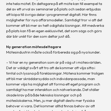
inte hela mötet. En deltagare på ett möte kan till exempel ta
del av ett urval av seminarier på plats och sedan erbjudas
att köpa till övriga delar i programmet digitalt. Här finns
möjligheter för nya affärsmodeller. Samtidigt tror vi att det
kommer att bli mer av helt odigitala lösningar. Att medverka
på plats kan få en egen exklusivitet, det som sägs och görs
där blir unikt för den som deltar just då.
Ny generation mötesdeltagare
Mötesindustrin måste också förbereda sig på nya kunder.
– Vi har en ny generation som är på väg ut i mötesvärlden.
Det är väldigt svårt att tro att de kommer att vilja sitta i
timtal och lyssna på föreläsningar. Mötena kommer troligen
att bli mer skräddarsydda och individanpassade, man
kommer vilja ha möjlighet att forma ett eget program och
samtidigt ha mer interaktion och nätverkande. Det ställer
ökade krav på både tekniska lösningar och på
möteslokalerna. Men, ju mer digitalt desto mer fysiska
behöver vi vara. Det kommer alltid finnas behov av att