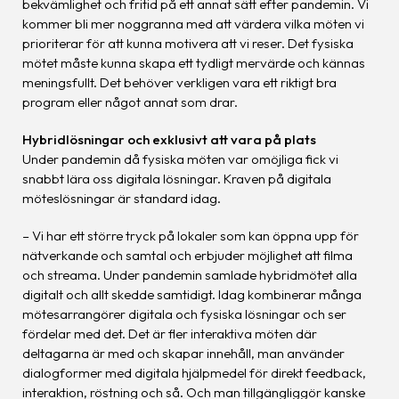
bekvämlighet och fritid på ett annat sätt efter pandemin. Vi
kommer bli mer noggranna med att värdera vilka möten vi
prioriterar för att kunna motivera att vi reser. Det fysiska
mötet måste kunna skapa ett tydligt mervärde och kännas
meningsfullt. Det behöver verkligen vara ett riktigt bra
program eller något annat som drar.
Hybridlösningar och exklusivt att vara på plats
Under pandemin då fysiska möten var omöjliga fick vi
snabbt lära oss digitala lösningar. Kraven på digitala
möteslösningar är standard idag.
– Vi har ett större tryck på lokaler som kan öppna upp för
nätverkande och samtal och erbjuder möjlighet att filma
och streama. Under pandemin samlade hybridmötet alla
digitalt och allt skedde samtidigt. Idag kombinerar många
mötesarrangörer digitala och fysiska lösningar och ser
fördelar med det. Det är fler interaktiva möten där
deltagarna är med och skapar innehåll, man använder
dialogformer med digitala hjälpmedel för direkt feedback,
interaktion, röstning och så. Och man tillgängliggör kanske