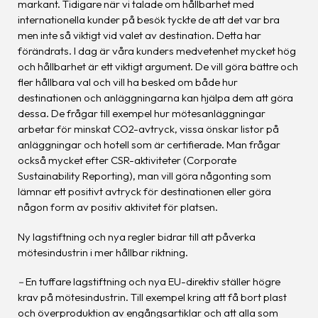
markant. Tidigare när vi talade om hållbarhet med
internationella kunder på besök tyckte de att det var bra
men inte så viktigt vid valet av destination. Detta har
förändrats. I dag är våra kunders medvetenhet mycket hög
och hållbarhet är ett viktigt argument. De vill göra bättre och
fler hållbara val och vill ha besked om både hur
destinationen och anläggningarna kan hjälpa dem att göra
dessa. De frågar till exempel hur mötesanläggningar
arbetar för minskat CO2-avtryck, vissa önskar listor på
anläggningar och hotell som är certifierade. Man frågar
också mycket efter CSR-aktiviteter (Corporate
Sustainability Reporting), man vill göra någonting som
lämnar ett positivt avtryck för destinationen eller göra
någon form av positiv aktivitet för platsen.
Ny lagstiftning och nya regler bidrar till att påverka
mötesindustrin i mer hållbar riktning.
–
En tuffare lagstiftning och nya EU-direktiv ställer högre
krav på mötesindustrin. Till exempel kring att få bort plast
och överproduktion av engångsartiklar och att alla som