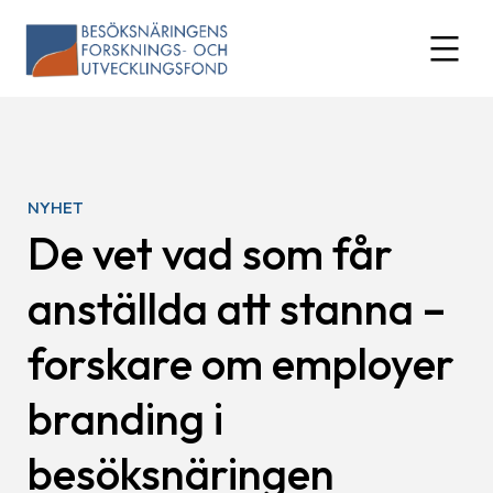
Skip
to
expand
content
NYHET
De vet vad som får
anställda att stanna –
forskare om employer
branding i
besöksnäringen