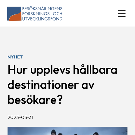
Skip
to
expand
content
NYHET
Hur upplevs hållbara
destinationer av
besökare?
2023-03-31