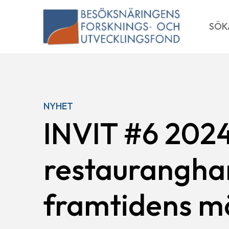
Skip
to
SÖK
content
NYHET
INVIT #6 2024
restauranghan
framtidens m