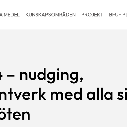
A MEDEL
KUNSKAPSOMRÅDEN
PROJEKT
BFUF P
 – nudging,
tverk med alla s
öten