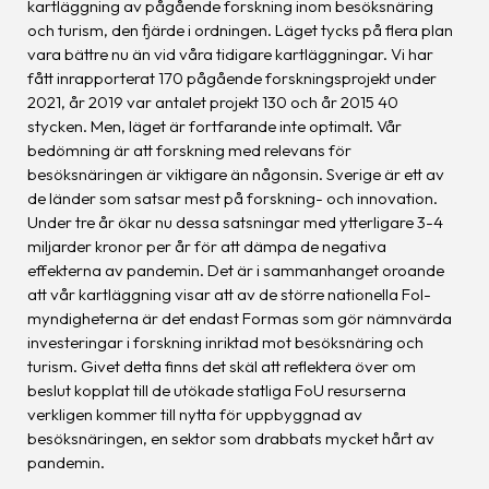
kartläggning av pågående forskning inom besöksnäring
och turism, den fjärde i ordningen. Läget tycks på flera plan
vara bättre nu än vid våra tidigare kartläggningar. Vi har
fått inrapporterat 170 pågående forskningsprojekt under
2021, år 2019 var antalet projekt 130 och år 2015 40
stycken. Men, läget är fortfarande inte optimalt. Vår
bedömning är att forskning med relevans för
besöksnäringen är viktigare än någonsin. Sverige är ett av
de länder som satsar mest på forskning- och innovation.
Under tre år ökar nu dessa satsningar med ytterligare 3-4
miljarder kronor per år för att dämpa de negativa
effekterna av pandemin. Det är i sammanhanget oroande
att vår kartläggning visar att av de större nationella FoI-
myndigheterna är det endast Formas som gör nämnvärda
investeringar i forskning inriktad mot besöksnäring och
turism. Givet detta finns det skäl att reflektera över om
beslut kopplat till de utökade statliga FoU resurserna
verkligen kommer till nytta för uppbyggnad av
besöksnäringen, en sektor som drabbats mycket hårt av
pandemin.