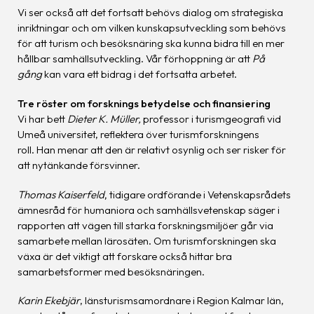
Vi ser också att det fortsatt behövs dialog om strategiska
inriktningar och om vilken kunskapsutveckling som behövs
för att turism och besöksnäring ska kunna bidra till en mer
hållbar samhällsutveckling. Vår förhoppning är att
På
gång
kan vara ett bidrag i det fortsatta arbetet.
Tre röster om forsknings betydelse och finansiering
Vi har bett
Dieter K. Müller,
professor i turismgeografi vid
Umeå universitet, reflektera över turismforskningens
roll. Han menar att den är relativt osynlig och ser risker för
att nytänkande försvinner.
Thomas Kaiserfeld
,
tidigare ordförande i Vetenskapsrådets
ämnesråd för humaniora och samhällsvetenskap säger i
rapporten att vägen till starka forskningsmiljöer går via
samarbete mellan lärosäten. Om turismforskningen ska
växa är det viktigt att forskare också hittar bra
samarbetsformer med besöksnäringen.
Karin Ekebjär
, länsturismsamordnare i Region Kalmar län,