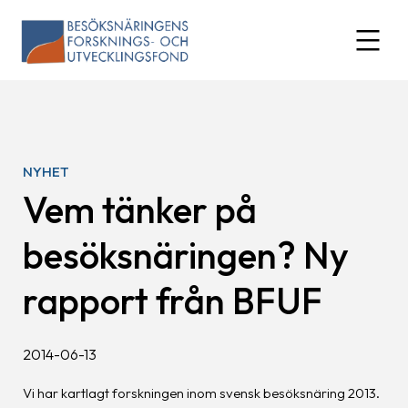
Skip
to
expand
content
NYHET
Vem tänker på
besöksnäringen? Ny
rapport från BFUF
2014-06-13
Vi har kartlagt forskningen inom svensk besöksnäring 2013.