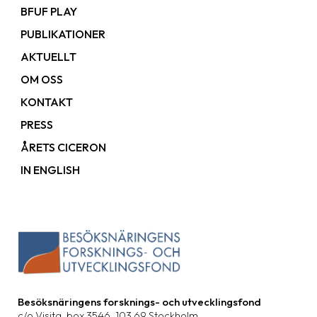
BFUF PLAY
PUBLIKATIONER
AKTUELLT
OM OSS
KONTAKT
PRESS
ÅRETS CICERON
IN ENGLISH
Besöksnäringens forsknings- och utvecklingsfond
c/o Visita, box 3546, 103 69 Stockholm