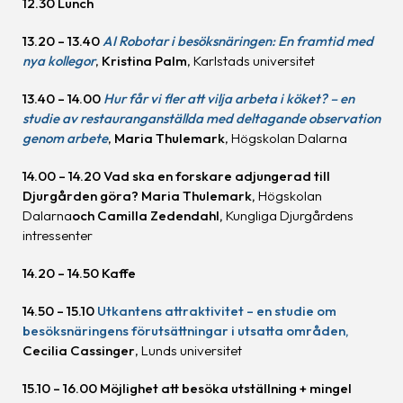
12.30 Lunch
13.20 – 13.40
AI Robotar i besöksnäringen: En framtid med
nya kollegor
,
Kristina Palm
, Karlstads universitet
13.40 – 14.00
Hur får vi fler att vilja arbeta i köket? – en
studie av restauranganställda med deltagande observation
genom arbete
,
Maria Thulemark
, Högskolan Dalarna
14.00 – 14.20 Vad ska en forskare adjungerad till
Djurgården göra? Maria Thulemark,
Högskolan
Dalarna
och Camilla Zedendahl,
Kungliga Djurgårdens
intressenter
14.20 – 14.50 Kaffe
14.50 – 15.10
Utkantens attraktivitet – en studie om
besöksnäringens förutsättningar i utsatta områden,
Cecilia Cassinger
, Lunds universitet
15.10 – 16.00 Möjlighet att besöka utställning + mingel