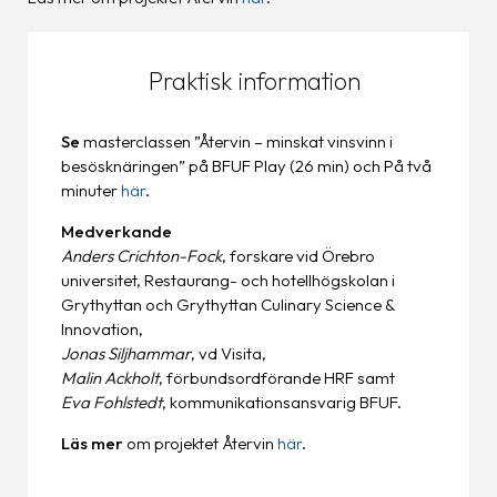
Praktisk information
Se
masterclassen ”Återvin – minskat vinsvinn i
besösknäringen” på BFUF Play (26 min) och På två
minuter
här
.
Medverkande
Anders Crichton-Fock
, forskare vid Örebro
universitet, Restaurang- och hotellhögskolan i
Grythyttan och Grythyttan Culinary Science &
Innovation,
Jonas Siljhammar
, vd Visita,
Malin Ackholt
, förbundsordförande HRF samt
Eva Fohlstedt
, kommunikationsansvarig BFUF.
Läs mer
om projektet Återvin
här
.