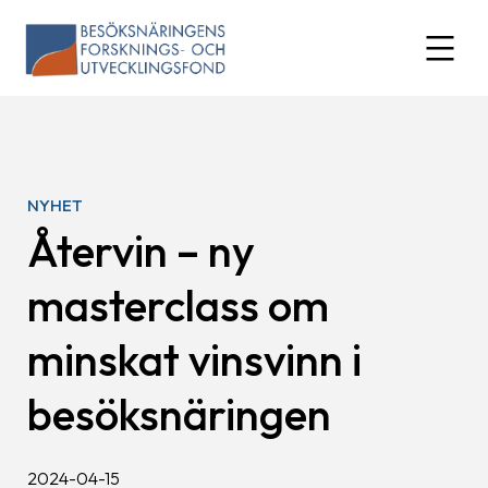
Skip
to
expand
content
NYHET
Återvin – ny
masterclass om
minskat vinsvinn i
besöksnäringen
2024-04-15