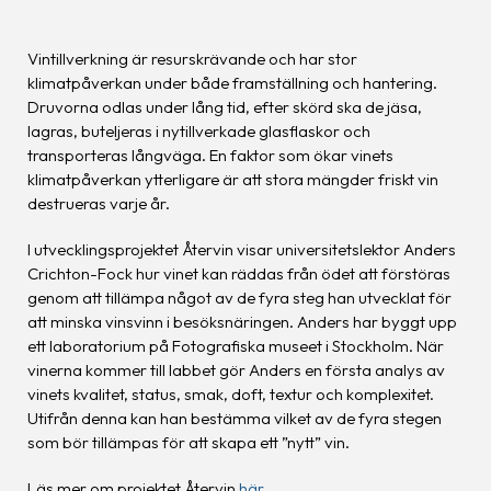
Vintillverkning är resurskrävande och har stor
klimatpåverkan under både framställning och hantering.
Druvorna odlas under lång tid, efter skörd ska de jäsa,
lagras, buteljeras i nytillverkade glasflaskor och
transporteras långväga. En faktor som ökar vinets
klimatpåverkan ytterligare är att stora mängder friskt vin
destrueras varje år.
I utvecklingsprojektet Återvin visar universitetslektor Anders
Crichton-Fock hur vinet kan räddas från ödet att förstöras
genom att tillämpa något av de fyra steg han utvecklat för
att minska vinsvinn i besöksnäringen. Anders har byggt upp
ett laboratorium på Fotografiska museet i Stockholm. När
vinerna kommer till labbet gör Anders en första analys av
vinets kvalitet, status, smak, doft, textur och komplexitet.
Utifrån denna kan han bestämma vilket av de fyra stegen
som bör tillämpas för att skapa ett ”nytt” vin.
Läs mer om projektet Återvin
här
.