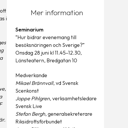
ott
Mer information
s i
Seminarium
”Hur bidrar evenemang till
ges
besöksnäringen och Sverige?”
ng
Onsdag 28 juni kl 11.45–12.30,
ta
Länsteatern, Bredgatan 10
Medverkande
Mikael Brännvall
, vd Svensk
ve,
Scenkonst
a
Joppe Pihlgren
, verksamhetsledare
F
Svensk Live
Stefan Bergh
, generalsekreterare
är.
Riksidrottsförbundet