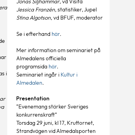
Jonas Siljhammar
, vd Visita
era
Jessica Franzén
, statistiker, Jupel
Stina Algotson
, vd BFUF, moderator
Se i efterhand
här
.
de
Mer information om seminariet på
har
Almedalens officiella
programsida
här
.
s i
Seminariet ingår i
Kultur i
Almedalen
.
Presentation
har
”Evenemang stärker Sveriges
va
konkurrenskraft”
Torsdag 29 juni, kl 17, Kruttornet,
Strandvägen vid Almedalsporten