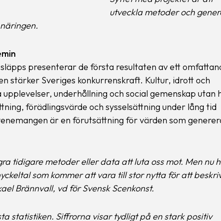
utveckla metoder och gener
r näringen.
emin
släpps presenterar de första resultaten av ett omfattan
n stärker Sveriges konkurrenskraft. Kultur, idrott och
 upplevelser, underhållning och social gemenskap utan 
t­ning, förädlingsvärde och sysselsättning under lång tid
evenemangen är en förutsättning för värden som generera
ågra tidigare metoder eller data att luta oss mot. Men nu 
 nyckeltal som kommer att vara till stor nytta för att beskri
el Brännvall, vd för Svensk Scenkonst.
a statistiken. Siffrorna visar tydligt på en stark positiv