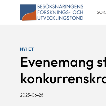
Skip
to
SÖK
content
NYHET
Evenemang st
konkurrenskraf
2023-06-26