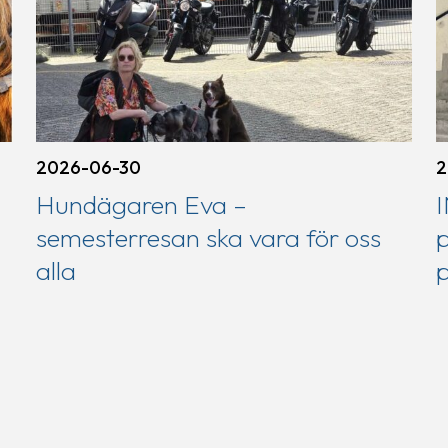
2026-06-30
2
Hundägaren Eva –
semesterresan ska vara för oss
p
alla
p