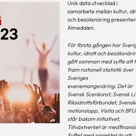
Unik data utvecklad i
samarbete mellan kultur, idr
och besöksnäring presentera
Almedalen.
För första gången har Sveri
kultur, idrott och besöksnäri
gått samman med syfte att 
fram nationell statistik över
Sveriges
evenemangsnäring. Det är
Svensk Scenkonst, Svensk Li
Riksidrottsförbundet, Svensk
motionslopp, Visita och BFU
står bakom initiativet,
Tillväxtverket är medfinansi
Syftet med projektet är att