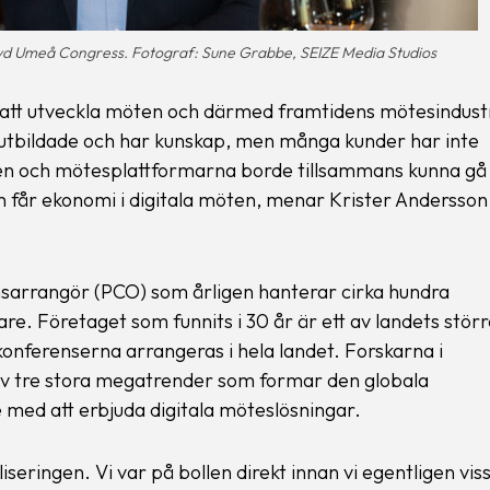
 vd Umeå Congress. Fotograf: Sune Grabbe, SEIZE Media Studios
r att utveckla möten och därmed framtidens mötesindustr
utbildade och har kunskap, men många kunder har inte
chen och mötesplattformarna borde tillsammans kunna gå 
 får ekonomi i digitala möten, menar Krister Andersson
sarrangör (PCO) som årligen hanterar cirka hundra
e. Företaget som funnits i 30 år är ett av landets störr
nferenserna arrangeras i hela landet. Forskarna i
av tre stora megatrender som formar den globala
 med att erbjuda digitala möteslösningar.
iseringen. Vi var på bollen direkt innan vi egentligen vis