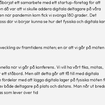
 påbörjat ett samarbete med ett startup-företag för att
n då var att vi skulle addera digitala deltagare på våra
en när pandemin kom fick vi svänga 180 grader. Det
 oss där vi börjar kunna se hur det fysiska och digitala ka
tveckling av framtidens möten; en är att vi går på möten
lla när vi går på konferens. Vi vill ha vårt fika, mötas,
tt ståbord. Men allt detta går att få till med digitala
 fördelar med att lägga digitala lager på fysiska möten f
v både deltagare på plats och distans. Man når ut bred
s som lever över tid