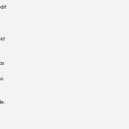
dit
ekt
as
nö
de.