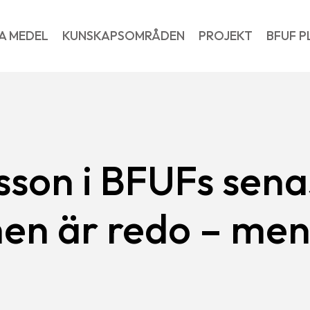
A MEDEL
KUNSKAPSOMRÅDEN
PROJEKT
BFUF P
sson i BFUFs sena
en är redo – men