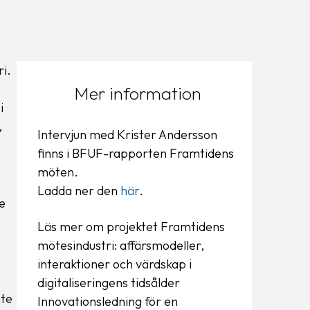
i.
Mer information
i
,
Intervjun med Krister Andersson
finns i BFUF-rapporten Framtidens
möten.
Ladda ner den
här
.
e
Läs mer om projektet Framtidens
mötesindustri: affärsmodeller,
interaktioner och värdskap i
digitaliseringens tidsålder
ste
Innovationsledning för en