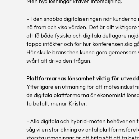
Men nya lösningar kräver införsäljning.
– I den snabba digitaliseringen när kunderna in
nå fram och visa värden. Det är allt viktigare 
att få både fysiska och digitala deltagare nöjda
tappa intäkter och för hur konferensen ska gå
Här skulle branschen kunna göra gemensam sak
svårt att driva den frågan.
Plattformarnas lönsamhet viktig för utveck
Ytterligare en utmaning för att mötesindustr
de digitala plattformarna är ekonomiskt löns
ta betalt, menar Krister.
– Alla digitala och hybrid-möten behöver en
såg vi en stor ökning av antal plattformsför
största utmaningar är att hitta sätt att ta beta