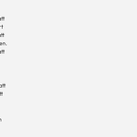
att
rt
tt
en.
tt
att
tt
n