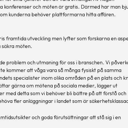
tala konferenser och möten är gratis. Därmed har man bju
iksom kunderna behöver plattformarna hitta affären.
ris framtida utveckling men lyfter som forskarna en asp
 säkra möten.
de problem och utmaning för oss i branschen. Vi påverk
 inte kommer att våga vara så många fysiskt på samma
landets specialister inom olika områden på en plats och k
ättar gärna om mötena på sociala medier, lägger ut
ker med detta som vi behöver bli bättre på att förstå och
ehöva fler anläggningar i landet som är säkerhetsklassa
tidsutsikter och goda förutsättningar att stå sig i en