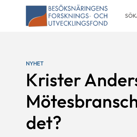
Skip
to
SÖK
content
NYHET
Krister Ander
Mötesbransch
det?