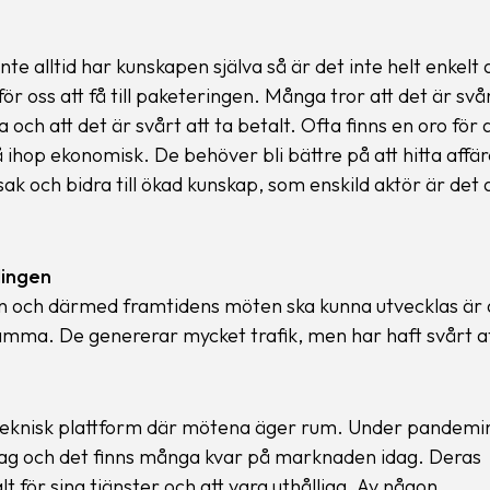
te alltid har kunskapen själva så är det inte helt enkelt 
för oss att få till paketeringen. Många tror att det är svå
 och att det är svårt att ta betalt. Ofta finns en oro för a
 ihop ekonomisk. De behöver bli bättre på att hitta affär
 och bidra till ökad kunskap, som enskild aktör är det a
lingen
in och därmed framtidens möten ska kunna utvecklas är 
amma. De genererar mycket trafik, men har haft svårt a
 teknisk plattform där mötena äger rum. Under pandemi
etag och det finns många kvar på marknaden idag. Deras
lt för sina tjänster och att vara uthålliga. Av någon