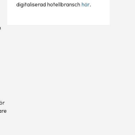
digitaliserad hotellbransch
här
.
n
ör
are