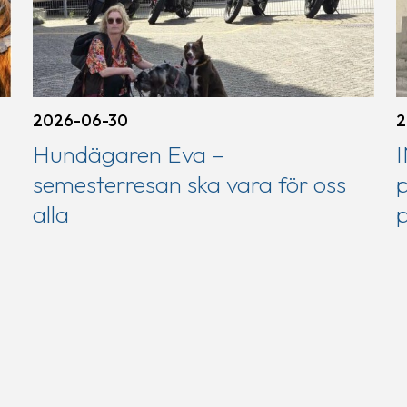
2026-06-30
2
Hundägaren Eva –
semesterresan ska vara för oss
p
alla
p