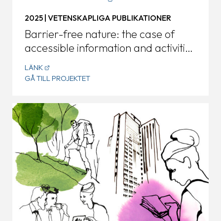
2025 | VETENSKAPLIGA PUBLIKATIONER
Barrier-free nature: the case of
accessible information and activities
in the Swedish outdoors
LÄNK
GÅ TILL PROJEKTET