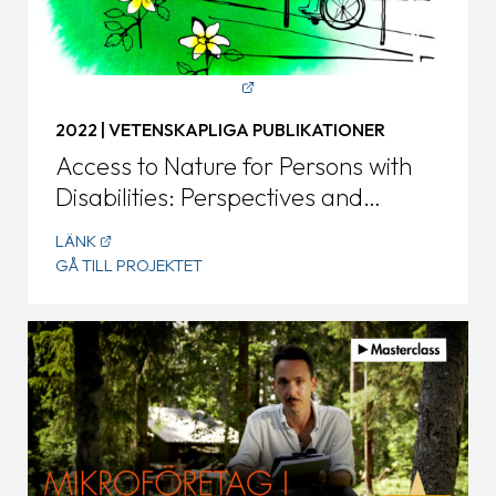
2022 | VETENSKAPLIGA PUBLIKATIONER
Access to Nature for Persons with
Disabilities: Perspectives and
Practices of Swedish Tourism
LÄNK
Providers
GÅ TILL PROJEKTET