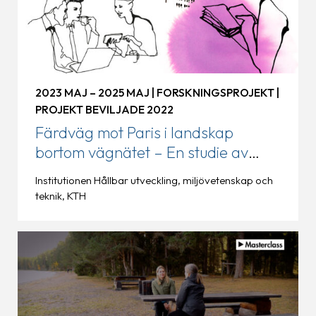
2023 MAJ – 2025 MAJ | FORSKNINGSPROJEKT |
PROJEKT BEVILJADE 2022
Färdväg mot Paris i landskap
bortom vägnätet – En studie av
potentiell minskad klimatpåverkan
Institutionen Hållbar utveckling, miljövetenskap och
och genomförbarhet av åtgärder
teknik, KTH
baserade på tillräcklighet och
effektivitet i Svenska
Turistföreningen