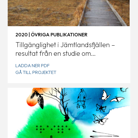
2020 | ÖVRIGA PUBLIKATIONER
Tillgänglighet i Jämtlandsfjällen –
resultat från en studie om
inkluderande naturturism och
LADDA NER PDF
friluftsliv
GÅ TILL PROJEKTET