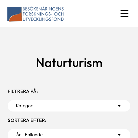
Skip
to
expand
content
Naturturism
FILTRERA PÅ:
SORTERA EFTER: