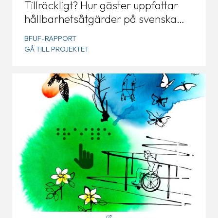
Tillräckligt? Hur gäster uppfattar
hållbarhetsåtgärder på svenska
fjällstationer
BFUF-RAPPORT
GÅ TILL PROJEKTET