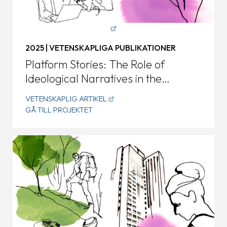
2025 | VETENSKAPLIGA PUBLIKATIONER
Platform Stories: The Role of
Ideological Narratives in the
Development of a Tourism Sharing
VETENSKAPLIG ARTIKEL
Business Model
GÅ TILL PROJEKTET