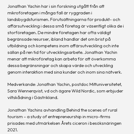
Jonathan Yachin har i sin forskning utgått från att
mikroföretagen i många fall är ryggraden i
landsbygdsturismen. Förutsättningarna för produkt- och
affärsutveckling i dessa små företag är väsentligt olika de i
storföretagen. De mindre företagen har ofta väldigt
begränsade resurser, ibland handlar det om brist på
utbildning och kompetens inom affärsutveckling och inte
sällan på ren tid för utvecklingsarbete. Jonathan Yachin
menar att mikroföretag kan arbeta för att överkomma
dessa begränsningar och skapa värde och utveckling
genom interaktion med sina kunder och inom sina nätverk.
Medverkande: Jonathan Yachin, postdoc Mittuniversitetet,
Sara Wennerqvist, vd och ägare Wild Nordic, som erbjuder
viltskådning i Gästrikland.
Jonathan Yachins avhandling Behind the scenes of rural
tourism – a study of entrepreneurship in micro-firms
prisades med utmärkelsen Årets ciceron i besöksnäringen
2021.