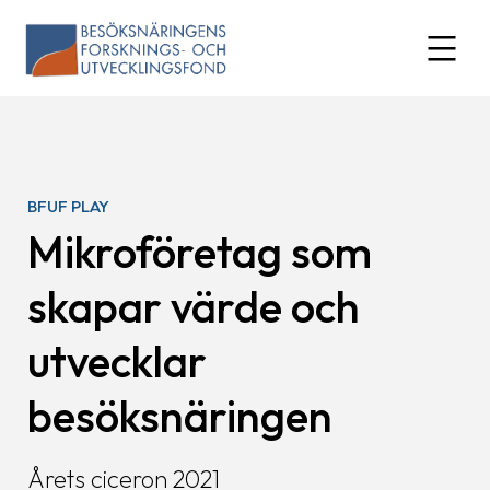
Skip
to
expand
content
BFUF PLAY
Mikroföretag som
skapar värde och
utvecklar
besöksnäringen
Årets ciceron 2021