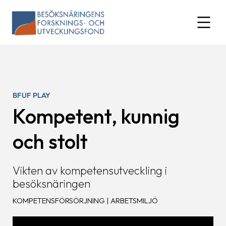
Skip
to
expand
content
BFUF PLAY
Kompetent, kunnig
och stolt
Vikten av kompetensutveckling i
besöksnäringen
KOMPETENSFÖRSÖRJNING | ARBETSMILJÖ