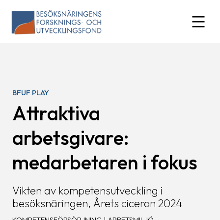
Skip
to
expand
content
BFUF PLAY
Attraktiva
arbetsgivare:
medarbetaren i fokus
Vikten av kompetensutveckling i
besöksnäringen, Årets ciceron 2024
KOMPETENSFÖRSÖRJNING | ARBETSMILJÖ