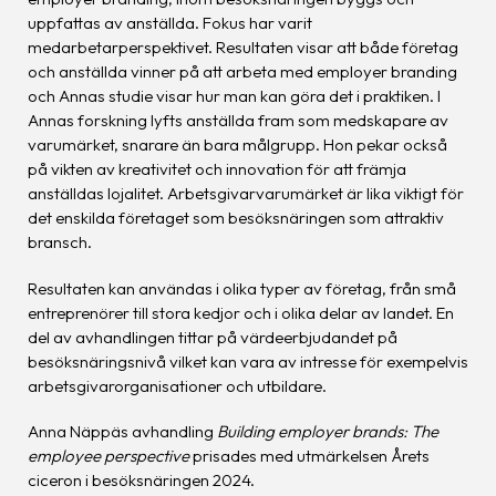
uppfattas av anställda. Fokus har varit
medarbetarperspektivet. Resultaten visar att både företag
och anställda vinner på att arbeta med employer branding
och Annas studie visar hur man kan göra det i praktiken. I
Annas forskning lyfts anställda fram som medskapare av
varumärket, snarare än bara målgrupp. Hon pekar också
på vikten av kreativitet och innovation för att främja
anställdas lojalitet. Arbetsgivarvarumärket är lika viktigt för
det enskilda företaget som besöksnäringen som attraktiv
bransch.
Resultaten kan användas i olika typer av företag, från små
entreprenörer till stora kedjor och i olika delar av landet. En
del av avhandlingen tittar på värdeerbjudandet på
besöksnäringsnivå vilket kan vara av intresse för exempelvis
arbetsgivarorganisationer och utbildare.
Anna Näppäs avhandling
Building employer brands: The
employee perspective
prisades med utmärkelsen Årets
ciceron i besöksnäringen 2024.